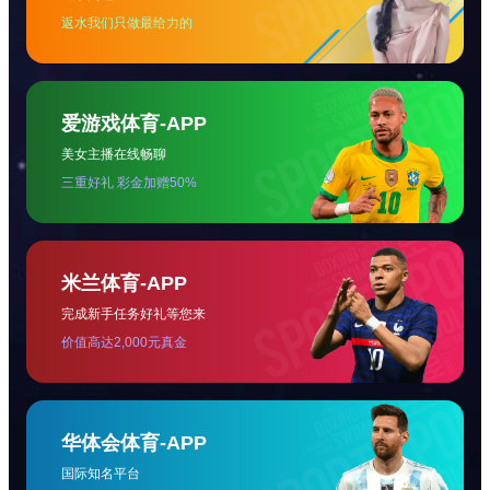
扫描关注公众号
扫描查看手机端
Copyright © 2021 开云手机官方版登录入口 版权所有 技术支持：皓
米信息科技
备案号：
苏ICP备16007320号-1
开云网页版登录入口
|
开云综合app官方官网
|
开云手机端入口
|
开云官方app下载站
|
leyu·乐鱼（中国）体育官方网站
|
九游官方
网站
|
九游网页版·官方版在线入口
|
欧宝网页版页面登录
|
乐鱼
web版登录入口
|