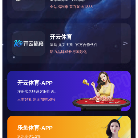
新闻中心
公司新闻
行业动态
投资者关系
上市历程
信息披露
公司治理
投资者交流
专线活动