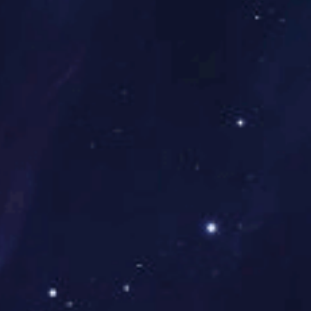
碳纤维电池盒