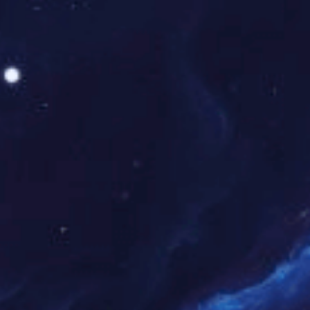
碳纤维汽车部件