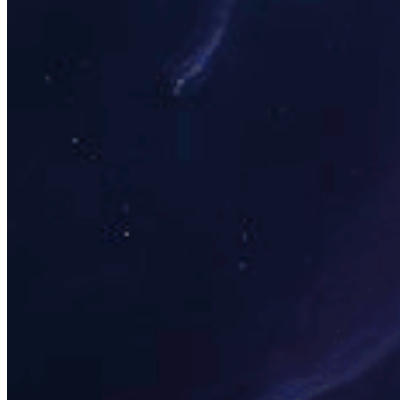
玻璃纤维预浸料及制品