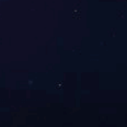
碳纤维预浸料