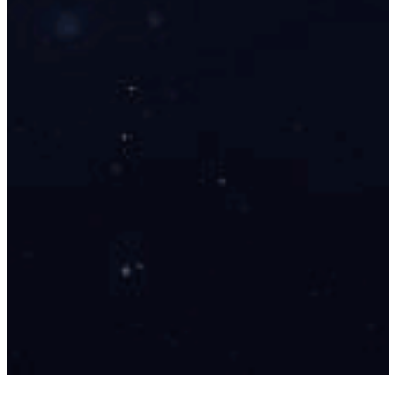
碳纤维预浸料