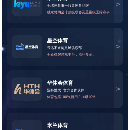
碳纤维预浸料及制品
>
>
首页
产品与服务
碳纤维预浸料及制品
开云手机官方版登录入口
SMC/BMC材料及制品