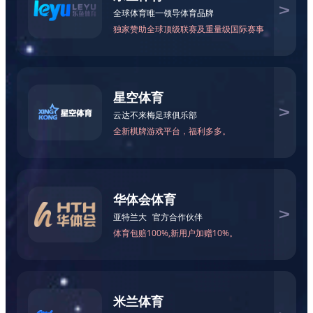
净化槽
>
>
>
首页
产品与服务
SMC/BMC材料及制品
净化槽
开云手机官方版登录入口
SMC/BMC材料及制品